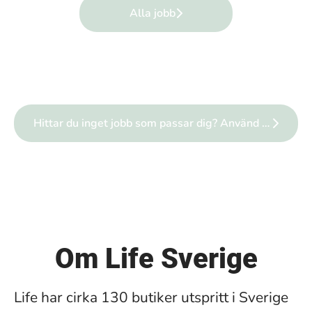
Alla jobb
Hittar du inget jobb som passar dig? Använd connect för att spontanansöka!
Om Life Sverige
Life har cirka 130 butiker utspritt i Sverige