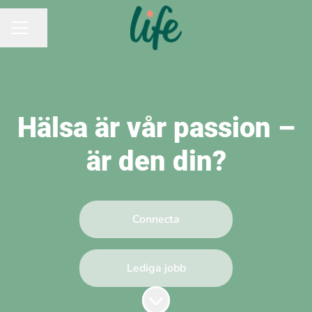
Dela sidan
KARRIÄRMENY
Hälsa är vår passion –
är den din?
Connecta
Lediga jobb
Skrolla för mer innehåll