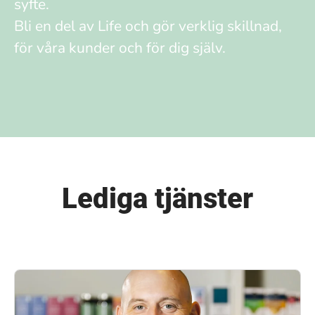
syfte.
Bli en del av Life och gör verklig skillnad,
för våra kunder och för dig själv.
Lediga tjänster