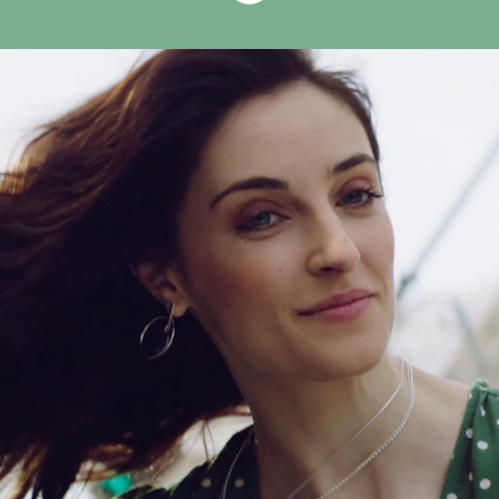
Utforska livet på Life
På Life är hälsa mer än ett uppdrag – det är
vår passion. Varje dag går tusentals kunder
in i Life-butiker i Sverige och Norge, och
varje dag vänder sig människor till oss för
att få rådgivning på sin resa mot bättre
hälsa. För att möta dessa växande behov
förlitar vi oss på engagerade, kunniga och
omtänksamma medarbetare som delar vårt
engagemang för hälsa och välbefinnande.