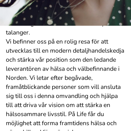
Med över 500 anställda är Life den största
detaljhandelskedjan inom hälsa i Norden,
och vi är glada över att välkomna nya
talanger.
Vi befinner oss på en rolig resa för att
utvecklas till en modern detaljhandelskedja
och stärka vår position som den ledande
leverantören av hälsa och välbefinnande i
Norden. Vi letar efter begåvade,
framåtblickande personer som vill ansluta
sig till oss i denna omvandling och hjälpa
till att driva vår vision om att stärka en
hälsosammare livsstil. På Life får du
möjlighet att forma framtidens hälsa och