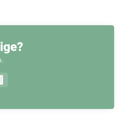
rige?
.
Logga in