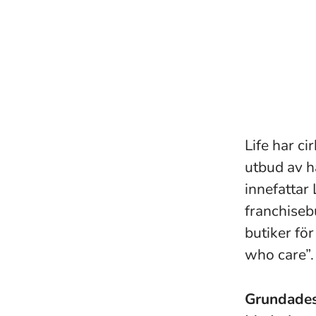
Life har ci
utbud av h
innefattar
franchisebu
butiker fö
who care”.
Grundade