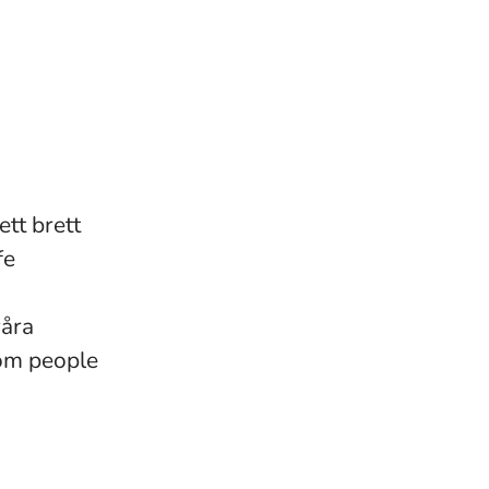
ett brett
fe
våra
rom people