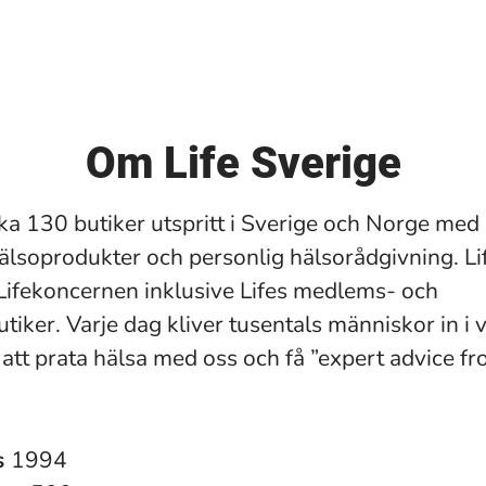
Om Life Sverige
rka 130 butiker utspritt i Sverige och Norge med 
älsoprodukter och personlig hälsorådgivning. Li
 Lifekoncernen inklusive Lifes medlems- och
tiker. Varje dag kliver tusentals människor in i 
r att prata hälsa med oss och få ”expert advice f
s
1994