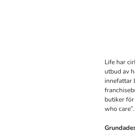
Life har ci
utbud av h
innefattar
franchisebu
butiker fö
who care”.
Grundade