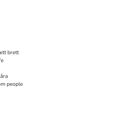
ett brett
fe
våra
rom people