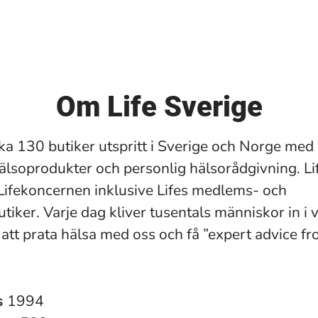
Om Life Sverige
rka 130 butiker utspritt i Sverige och Norge med 
älsoprodukter och personlig hälsorådgivning. Li
 Lifekoncernen inklusive Lifes medlems- och
tiker. Varje dag kliver tusentals människor in i 
r att prata hälsa med oss och få ”expert advice f
s
1994