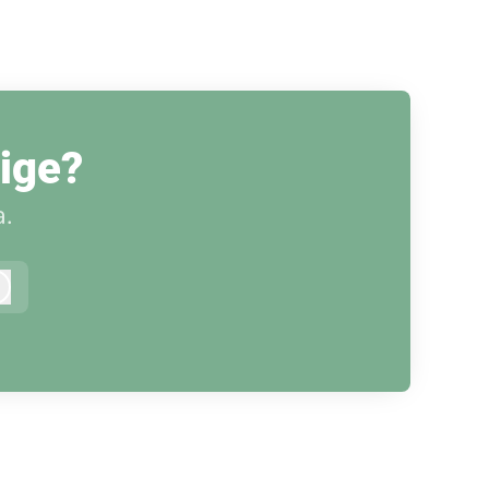
rige?
.
Logga in