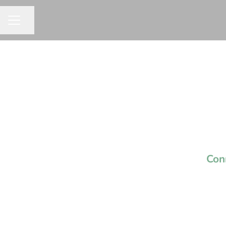
Dela sidan
KARRIÄRMENY
Con