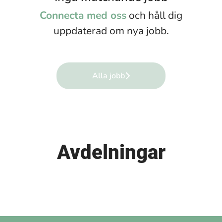
Connecta med oss
och håll dig
uppdaterad om nya jobb.
Alla jobb
Avdelningar
Lager & Logistik
IT
Ekonomi & Redovisning