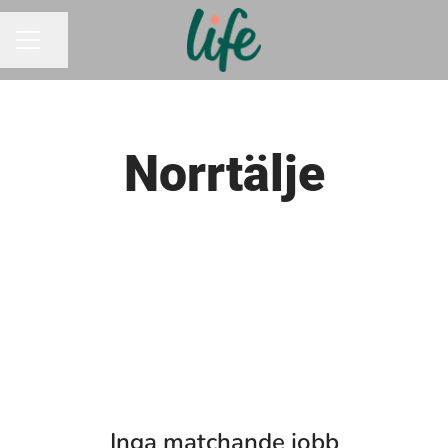
Dela sidan
KARRIÄRMENY
Norrtälje
Inga matchande jobb