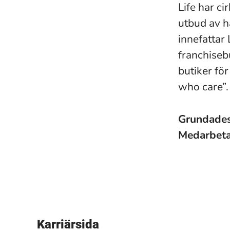
Life har ci
utbud av h
innefattar
franchisebu
butiker fö
who care”.
Grundade
Medarbet
Karriärsida