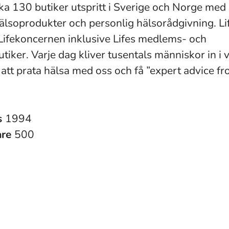
rka 130 butiker utspritt i Sverige och Norge med 
älsoprodukter och personlig hälsorådgivning. Li
 Lifekoncernen inklusive Lifes medlems- och
tiker. Varje dag kliver tusentals människor in i 
r att prata hälsa med oss och få ”expert advice f
s
1994
are
500