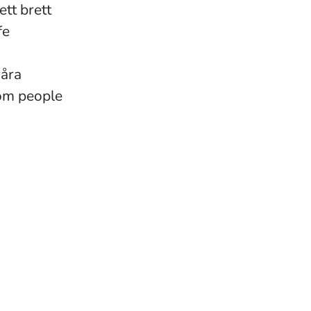
ett brett
fe
våra
rom people